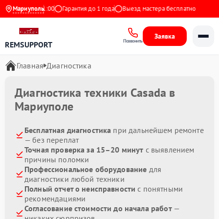
 с 9:00 до 21:00
Мариуполь
Гарантия до 1 года
Выезд мастера бесплатно
Заявка
Позвонить
REMSUPPORT
Главная
Диагностика
Диагностика техники Casada в
Мариуполе
Бесплатная диагностика
при дальнейшем ремонте
— без переплат
Точная проверка за 15–20 минут
с выявлением
причины поломки
Профессиональное оборудование
для
диагностики любой техники
Полный отчет о неисправности
с понятными
рекомендациями
Согласование стоимости до начала работ
—
никаких сюрпризов