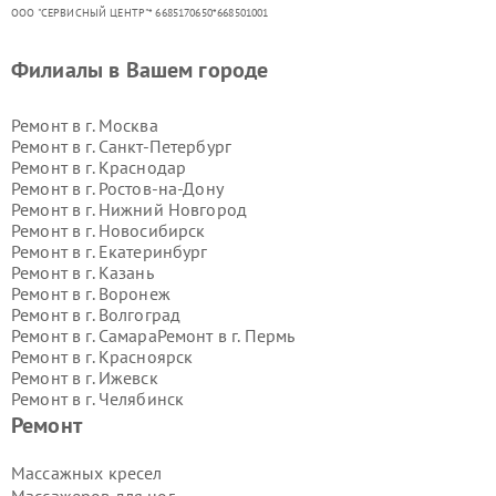
ООО "СЕРВИСНЫЙ ЦЕНТР"* 6685170650*668501001
Филиалы в Вашем городе
Ремонт в г.
Москва
Ремонт в г.
Санкт-Петербург
Ремонт в г.
Краснодар
Ремонт в г.
Ростов-на-Дону
Ремонт в г.
Нижний Новгород
Ремонт в г.
Новосибирск
Ремонт в г.
Екатеринбург
Ремонт в г.
Казань
Ремонт в г.
Воронеж
Ремонт в г.
Волгоград
Ремонт в г.
Самара
Ремонт в г.
Пермь
Ремонт в г.
Красноярск
Ремонт в г.
Ижевск
Ремонт в г.
Челябинск
Ремонт в г.
Тюмень
Ремонт в г.
Уфа
Ремонт
Ремонт в г.
Омск
Ремонт в г.
Иркутск
Ремонт в г.
Ярославль
Массажных кресел
Ремонт в г.
Саратов