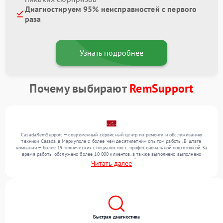
Диагностируем 95% неисправностей с первого
раза
Узнать подробнее
Почему выбирают
RemSupport
CasadaRemSupport — современный сервисный центр по ремонту и обслуживанию
техники Casada в Мариуполе с более чем десятилетним опытом работы. В штате
компании — более 19 технических специалистов с профессиональной подготовкой. За
время работы обслужено более 10 000 клиентов, а также выполнено выполнено
более 12 000 ремонтов. Ежемесячно в сервисный центр поступает более 300
Читать далее
устройств, включая , , . Мы работаем с широким спектром неисправностей и
поддерживаем высокий стандарт качества благодаря отлаженным процессам
ремонта.
Быстрая диагностика