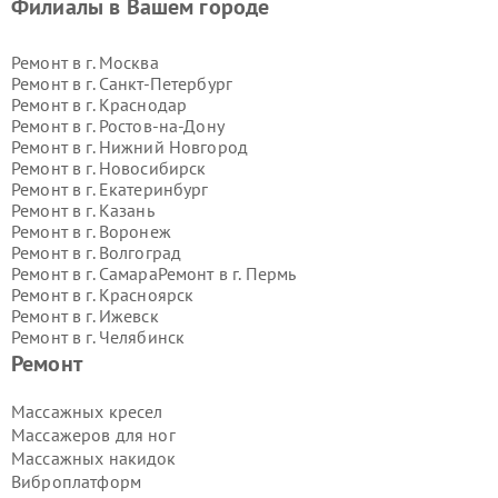
Филиалы в Вашем городе
Ремонт в г.
Москва
Ремонт в г.
Санкт-Петербург
Ремонт в г.
Краснодар
Ремонт в г.
Ростов-на-Дону
Ремонт в г.
Нижний Новгород
Ремонт в г.
Новосибирск
Ремонт в г.
Екатеринбург
Ремонт в г.
Казань
Ремонт в г.
Воронеж
Ремонт в г.
Волгоград
Ремонт в г.
Самара
Ремонт в г.
Пермь
Ремонт в г.
Красноярск
Ремонт в г.
Ижевск
Ремонт в г.
Челябинск
Ремонт в г.
Тюмень
Ремонт в г.
Уфа
Ремонт
Ремонт в г.
Омск
Ремонт в г.
Иркутск
Ремонт в г.
Ярославль
Массажных кресел
Ремонт в г.
Саратов
Массажеров для ног
Ремонт в г.
Барнаул
Массажных накидок
Ремонт в г.
Тольятти
Виброплатформ
Ремонт в г.
Хабаровск