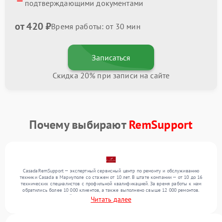
подтверждающими документами
от 420 ₽
Время работы: от 30 мин
Записаться
Скидка 20% при записи на сайте
Почему выбирают
RemSupport
CasadaRemSupport — экспертный сервисный центр по ремонту и обслуживанию
техники Casada в Мариуполе со стажем от 10 лет. В штате компании — от 10 до 16
технических специалистов с профильной квалификацией. За время работы к нам
обратились более 10 000 клиентов, а также выполнено свыше 12 000 ремонтов.
Ежемесячно в сервисный центр поступает свыше 300 единиц техники, включая , , . Мы
Читать далее
выполняем ремонт различного уровня сложности и гарантируем высокое качество
обслуживания благодаря отлаженным процессам ремонта.