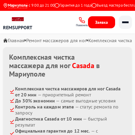
Ежедневно с 9:00 до 21:00
Мариуполь
Гарантия до 1 года
Выезд мастера бесплатн
Заявка
Позвонить
REMSUPPORT
Главная
Ремонт массажеров для ног
Комплексная чистка
Комплексная чистка
массажера для ног
Casada
в
Мариуполе
Комплексная чистка массажеров для ног Casada
от 20 мин
— приоритетный ремонт
До 30% экономии
— самые выгодные условия
Контроль на каждом этапе
— статус ремонта по
запросу
Диагностика Casada от 10 мин
— быстрый
результат
Официальная гарантия до 12 мес.
— с