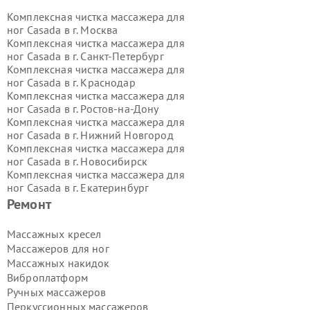
Комплексная чистка массажера для
ног Casada в г.
Москва
Комплексная чистка массажера для
ног Casada в г.
Санкт-Петербург
Комплексная чистка массажера для
ног Casada в г.
Краснодар
Комплексная чистка массажера для
ног Casada в г.
Ростов-на-Дону
Комплексная чистка массажера для
ног Casada в г.
Нижний Новгород
Комплексная чистка массажера для
ног Casada в г.
Новосибирск
Комплексная чистка массажера для
ног Casada в г.
Екатеринбург
Комплексная чистка массажера для
Ремонт
ног Casada в г.
Казань
Комплексная чистка массажера для
Массажных кресел
ног Casada в г.
Воронеж
Массажеров для ног
Комплексная чистка массажера для
Массажных накидок
ног Casada в г.
Волгоград
Виброплатформ
Комплексная чистка массажера для
Ручных массажеров
ног Casada в г.
Самара
Комплексная чистка массажера для
Перкуссионных массажеров