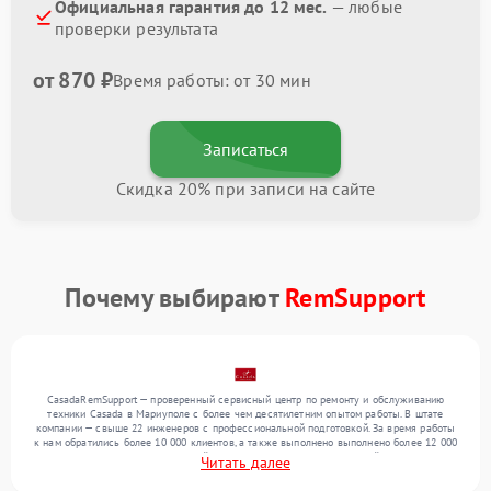
Официальная гарантия до 12 мес.
— любые
проверки результата
от 870 ₽
Время работы: от 30 мин
Записаться
Скидка 20% при записи на сайте
Почему выбирают
RemSupport
CasadaRemSupport — проверенный сервисный центр по ремонту и обслуживанию
техники Casada в Мариуполе с более чем десятилетним опытом работы. В штате
компании — свыше 22 инженеров с профессиональной подготовкой. За время работы
к нам обратились более 10 000 клиентов, а также выполнено выполнено более 12 000
ремонтов. Ежемесячно в сервисный центр поступает более 300 устройств, включая , , .
Читать далее
Мы выполняем ремонт различного уровня сложности и предлагаем стабильный
уровень сервиса благодаря квалификации мастеров.