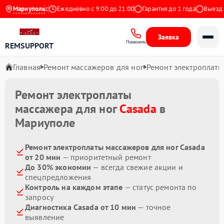
4.9 на Яндекс
Мариуполь
Ежедневно с 9:00 до 21:00
Гарантия до 1 года
Выезд ма
Заявка
Позвонить
REMSUPPORT
Главная
Ремонт массажеров для ног
Ремонт электроплаты
Ремонт электроплаты
массажера для ног
Casada
в
Мариуполе
Ремонт электроплаты массажеров для ног Casada
от 20 мин
— приоритетный ремонт
До 30% экономии
— всегда свежие акции и
спецпредложения
Контроль на каждом этапе
— статус ремонта по
запросу
Диагностика Casada от 10 мин
— точное
выявление