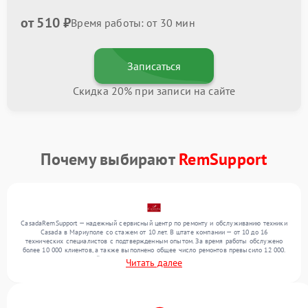
от 510 ₽
Время работы: от 30 мин
Записаться
Скидка 20% при записи на сайте
Почему выбирают
RemSupport
CasadaRemSupport — надежный сервисный центр по ремонту и обслуживанию техники
Casada в Мариуполе со стажем от 10 лет. В штате компании — от 10 до 16
технических специалистов с подтвержденным опытом. За время работы обслужено
более 10 000 клиентов, а также выполнено общее число ремонтов превысило 12 000.
Ежемесячно в сервисный центр поступает свыше 300 единиц техники, включая , , . Мы
Читать далее
работаем с широким спектром неисправностей и гарантируем высокое качество
обслуживания благодаря опыту команды.