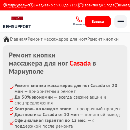
4.9 на Яндекс
Мариуполь
Ежедневно с 9:00 до 21:00
Гарантия до 1 года
Выезд м
Заявка
Позвонить
REMSUPPORT
Главная
Ремонт массажеров для ног
Ремонт кнопки
Ремонт кнопки
массажера для ног
Casada
в
Мариуполе
Ремонт кнопки массажеров для ног Casada от 20
мин
— приоритетный ремонт
До 30% экономии
— всегда свежие акции и
спецпредложения
Контроль на каждом этапе
— прозрачный процесс
Диагностика Casada от 10 мин
— понятный вывод
Официальная гарантия до 12 мес.
— с
поддержкой после ремонта