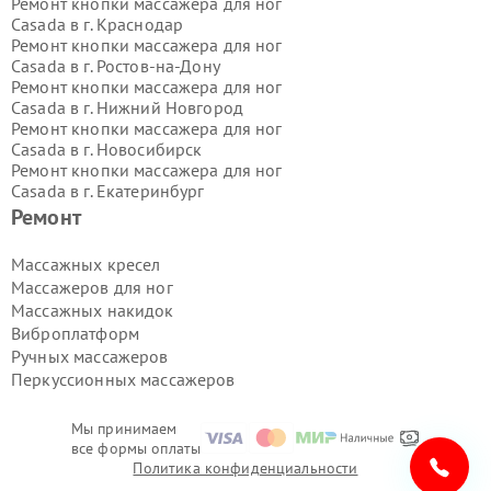
Ремонт кнопки массажера для ног
Casada в г.
Краснодар
Ремонт кнопки массажера для ног
Casada в г.
Ростов-на-Дону
Ремонт кнопки массажера для ног
Casada в г.
Нижний Новгород
Ремонт кнопки массажера для ног
Casada в г.
Новосибирск
Ремонт кнопки массажера для ног
Casada в г.
Екатеринбург
Ремонт кнопки массажера для ног
Ремонт
Casada в г.
Казань
Ремонт кнопки массажера для ног
Массажных кресел
Casada в г.
Воронеж
Массажеров для ног
Ремонт кнопки массажера для ног
Массажных накидок
Casada в г.
Волгоград
Виброплатформ
Ремонт кнопки массажера для ног
Ручных массажеров
Casada в г.
Самара
Ремонт кнопки массажера для ног
Перкуссионных массажеров
Casada в г.
Пермь
Ремонт кнопки массажера для ног
Мы принимаем
Casada в г.
Красноярск
все формы оплаты
Ремонт кнопки массажера для ног
Политика конфиденциальности
Casada в г.
Ижевск