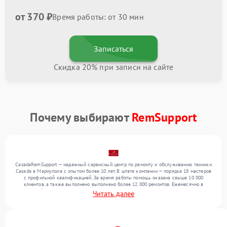
от 370 ₽
Время работы: от 30 мин
Записаться
Скидка 20% при записи на сайте
Почему выбирают
RemSupport
CasadaRemSupport — надежный сервисный центр по ремонту и обслуживанию техники
Casada в Мариуполе с опытом более 10 лет. В штате компании — порядка 18 мастеров
с профильной квалификацией. За время работы помощь оказана свыше 10 000
клиентов, а также выполнено выполнено более 12 000 ремонтов. Ежемесячно в
сервисный центр поступает свыше 300 единиц техники, включая , , . Мы работаем с
Читать далее
широким спектром неисправностей и гарантируем высокое качество обслуживания
благодаря опыту команды.