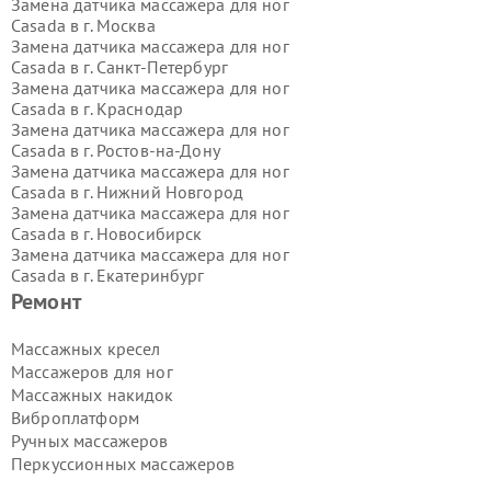
Замена датчика массажера для ног
Casada в г.
Москва
Замена датчика массажера для ног
Casada в г.
Санкт-Петербург
Замена датчика массажера для ног
Casada в г.
Краснодар
Замена датчика массажера для ног
Casada в г.
Ростов-на-Дону
Замена датчика массажера для ног
Casada в г.
Нижний Новгород
Замена датчика массажера для ног
Casada в г.
Новосибирск
Замена датчика массажера для ног
Casada в г.
Екатеринбург
Замена датчика массажера для ног
Ремонт
Casada в г.
Казань
Замена датчика массажера для ног
Массажных кресел
Casada в г.
Воронеж
Массажеров для ног
Замена датчика массажера для ног
Массажных накидок
Casada в г.
Волгоград
Виброплатформ
Замена датчика массажера для ног
Ручных массажеров
Casada в г.
Самара
Замена датчика массажера для ног
Перкуссионных массажеров
Casada в г.
Пермь