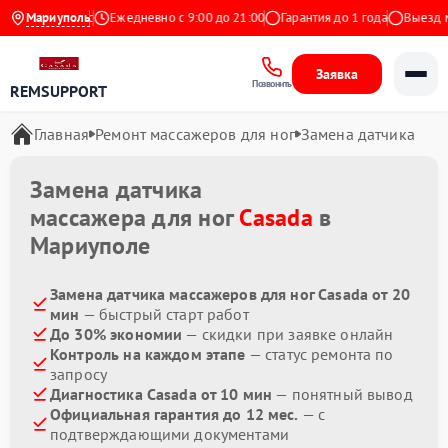
4.9 на Яндекс
Мариуполь
Ежедневно с 9:00 до 21:00
Гарантия до 1 года
Выезд мас
Заявка
Позвонить
REMSUPPORT
Главная
Ремонт массажеров для ног
Замена датчика
Замена датчика
массажера для ног
Casada
в
Мариуполе
Замена датчика массажеров для ног Casada от 20
мин
— быстрый старт работ
До 30% экономии
— скидки при заявке онлайн
Контроль на каждом этапе
— статус ремонта по
запросу
Диагностика Casada от 10 мин
— понятный вывод
Официальная гарантия до 12 мес.
— с
подтверждающими документами