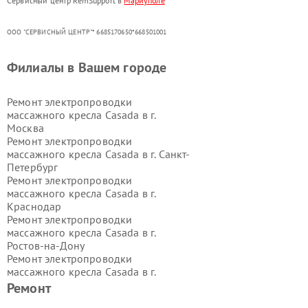
Сервисный центр RemSupport в
Мариуполе
ООО "СЕРВИСНЫЙ ЦЕНТР"* 6685170650*668501001
Филиалы в Вашем городе
Ремонт электропроводки
массажного кресла Casada в г.
Москва
Ремонт электропроводки
массажного кресла Casada в г.
Санкт-
Петербург
Ремонт электропроводки
массажного кресла Casada в г.
Краснодар
Ремонт электропроводки
массажного кресла Casada в г.
Ростов-на-Дону
Ремонт электропроводки
массажного кресла Casada в г.
Нижний Новгород
Ремонт
Ремонт электропроводки