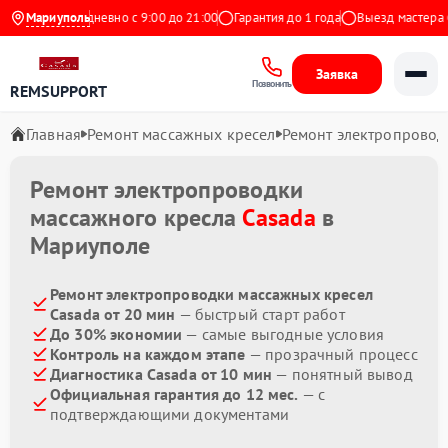
Яндекс
Мариуполь
Ежедневно с 9:00 до 21:00
Гарантия до 1 года
Выезд мастера бе
Заявка
Позвонить
REMSUPPORT
Главная
Ремонт массажных кресел
Ремонт электропровод
Ремонт электропроводки
массажного кресла
Casada
в
Мариуполе
Ремонт электропроводки массажных кресел
Casada от 20 мин
— быстрый старт работ
До 30% экономии
— самые выгодные условия
Контроль на каждом этапе
— прозрачный процесс
Диагностика Casada от 10 мин
— понятный вывод
Официальная гарантия до 12 мес.
— с
подтверждающими документами