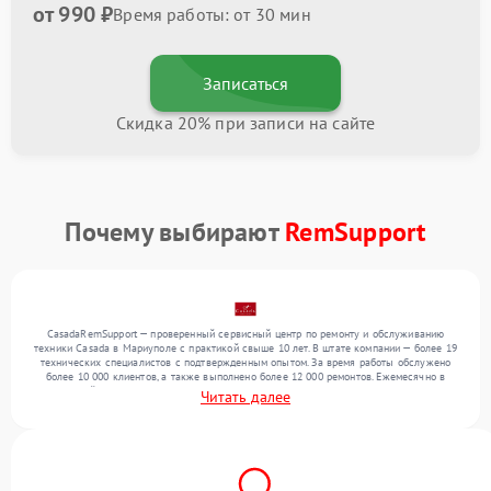
от 990 ₽
Время работы: от 30 мин
Записаться
Скидка 20% при записи на сайте
Почему выбирают
RemSupport
CasadaRemSupport — проверенный сервисный центр по ремонту и обслуживанию
техники Casada в Мариуполе с практикой свыше 10 лет. В штате компании — более 19
технических специалистов с подтвержденным опытом. За время работы обслужено
более 10 000 клиентов, а также выполнено более 12 000 ремонтов. Ежемесячно в
сервисный центр поступает свыше 300 единиц техники, включая , , . Мы устраняем
Читать далее
поломки любой сложности и поддерживаем высокий стандарт качества благодаря
опыту команды.