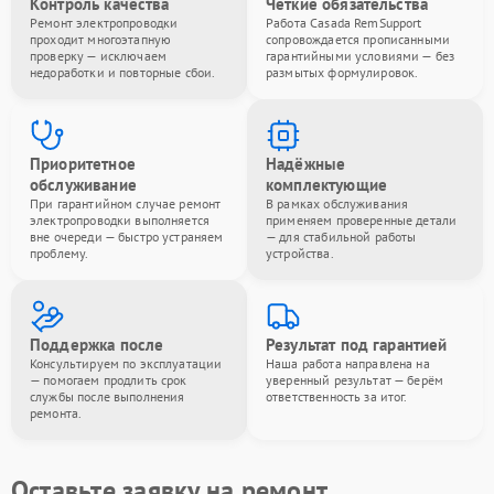
Контроль качества
Чёткие обязательства
Ремонт электропроводки
Работа Casada RemSupport
проходит многоэтапную
сопровождается прописанными
проверку — исключаем
гарантийными условиями — без
недоработки и повторные сбои.
размытых формулировок.
Приоритетное
Надёжные
обслуживание
комплектующие
При гарантийном случае ремонт
В рамках обслуживания
электропроводки выполняется
применяем проверенные детали
вне очереди — быстро устраняем
— для стабильной работы
проблему.
устройства.
Поддержка после
Результат под гарантией
Консультируем по эксплуатации
Наша работа направлена на
— помогаем продлить срок
уверенный результат — берём
службы после выполнения
ответственность за итог.
ремонта.
Оставьте заявку на ремонт