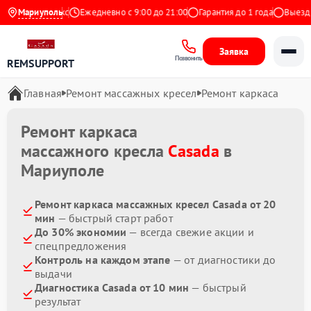
4.9 на Яндекс
Мариуполь
Ежедневно с 9:00 до 21:00
Гарантия до 1 года
Выезд ма
Заявка
Позвонить
REMSUPPORT
Главная
Ремонт массажных кресел
Ремонт каркаса
Ремонт каркаса
массажного кресла
Casada
в
Мариуполе
Ремонт каркаса массажных кресел Casada от 20
мин
— быстрый старт работ
До 30% экономии
— всегда свежие акции и
спецпредложения
Контроль на каждом этапе
— от диагностики до
выдачи
Диагностика Casada от 10 мин
— быстрый
результат