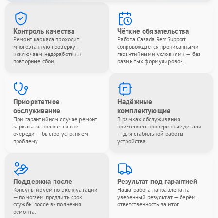
Контроль качества
Чёткие обязательства
Ремонт каркаса проходит
Работа Casada RemSupport
многоэтапную проверку —
сопровождается прописанными
исключаем недоработки и
гарантийными условиями — без
повторные сбои.
размытых формулировок.
Приоритетное
Надёжные
обслуживание
комплектующие
При гарантийном случае ремонт
В рамках обслуживания
каркаса выполняется вне
применяем проверенные детали
очереди — быстро устраняем
— для стабильной работы
проблему.
устройства.
Поддержка после
Результат под гарантией
Консультируем по эксплуатации
Наша работа направлена на
— помогаем продлить срок
уверенный результат — берём
службы после выполнения
ответственность за итог.
ремонта.