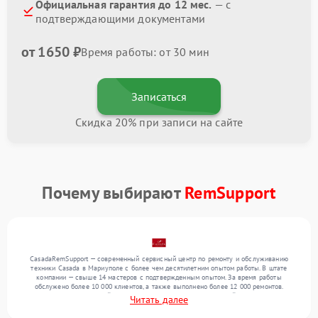
Официальная гарантия до 12 мес.
— с
подтверждающими документами
от 1650 ₽
Время работы: от 30 мин
Записаться
Скидка 20% при записи на сайте
Почему выбирают
RemSupport
CasadaRemSupport — современный сервисный центр по ремонту и обслуживанию
техники Casada в Мариуполе с более чем десятилетним опытом работы. В штате
компании — свыше 14 мастеров с подтвержденным опытом. За время работы
обслужено более 10 000 клиентов, а также выполнено более 12 000 ремонтов.
Ежемесячно в сервисный центр поступает более 300 обращений, включая , , . Мы
Читать далее
устраняем поломки любой сложности и предлагаем стабильный уровень сервиса
благодаря опыту команды.