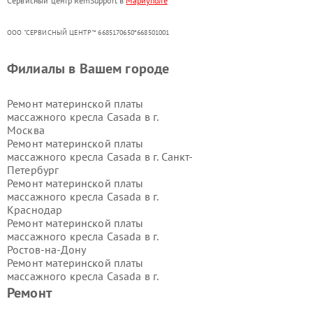
Сервисный центр RemSupport в
Мариуполе
ООО "СЕРВИСНЫЙ ЦЕНТР"* 6685170650*668501001
Филиалы в Вашем городе
Ремонт материнской платы
массажного кресла Casada в г.
Москва
Ремонт материнской платы
массажного кресла Casada в г.
Санкт-
Петербург
Ремонт материнской платы
массажного кресла Casada в г.
Краснодар
Ремонт материнской платы
массажного кресла Casada в г.
Ростов-на-Дону
Ремонт материнской платы
массажного кресла Casada в г.
Нижний Новгород
Ремонт
Ремонт материнской платы