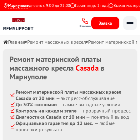
 Яндекс
Мариуполь
Ежедневно с 9:00 до 21:00
Гарантия до 1 года
Выезд мастера 
Заявка
Позвонить
REMSUPPORT
Главная
Ремонт массажных кресел
Ремонт материнской п
Ремонт материнской платы
массажного кресла
Casada
в
Мариуполе
Ремонт материнской платы массажных кресел
Casada от 20 мин
— экспресс-обслуживание
До 30% экономии
— самые выгодные условия
Контроль на каждом этапе
— прозрачный процесс
Диагностика Casada от 10 мин
— понятный вывод
Официальная гарантия до 12 мес.
— любые
проверки результата