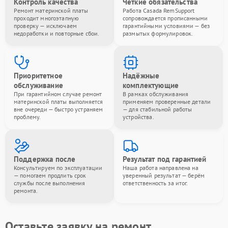
Контроль качества
Чёткие обязательства
Ремонт материнской платы
Работа Casada RemSupport
проходит многоэтапную
сопровождается прописанными
проверку — исключаем
гарантийными условиями — без
недоработки и повторные сбои.
размытых формулировок.
Приоритетное
Надёжные
обслуживание
комплектующие
При гарантийном случае ремонт
В рамках обслуживания
материнской платы выполняется
применяем проверенные детали
вне очереди — быстро устраняем
— для стабильной работы
проблему.
устройства.
Поддержка после
Результат под гарантией
Консультируем по эксплуатации
Наша работа направлена на
— помогаем продлить срок
уверенный результат — берём
службы после выполнения
ответственность за итог.
ремонта.
Оставьте заявку на ремонт