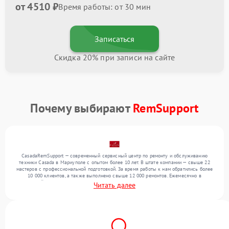
от 4510 ₽
Время работы: от 30 мин
Записаться
Скидка 20% при записи на сайте
Почему выбирают
RemSupport
CasadaRemSupport — современный сервисный центр по ремонту и обслуживанию
техники Casada в Мариуполе с опытом более 10 лет. В штате компании — свыше 22
мастеров с профессиональной подготовкой. За время работы к нам обратились более
10 000 клиентов, а также выполнено свыше 12 000 ремонтов. Ежемесячно в
сервисный центр поступает свыше 300 единиц техники, включая , , . Мы работаем с
Читать далее
широким спектром неисправностей и обеспечиваем надежный результат благодаря
квалификации мастеров.