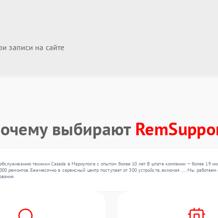
и записи на сайте
очему выбирают
RemSuppo
обслуживанию техники Casada в Мариуполе с опытом более 10 лет. В штате компании — более 19 и
00 ремонтов. Ежемесячно в сервисный центр поступает от 300 устройств, включая , , . Мы работае
ования.