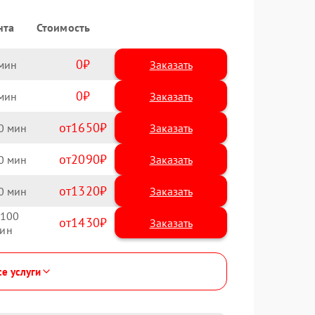
нта
Стоимость
0
Заказать
0
Заказать
1650
0
2090
0
1320
0
100
1430
се услуги