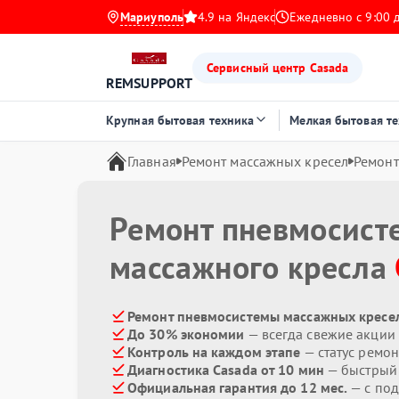
Мариуполь
4.9 на Яндекс
Ежедневно с 9:00 
Сервисный центр Casada
REMSUPPORT
Крупная бытовая техника
Мелкая бытовая т
Главная
Ремонт массажных кресел
Ремонт
Ремонт пневмосист
массажного кресла
Ремонт пневмосистемы массажных кресел
До 30% экономии
— всегда свежие акции
Контроль на каждом этапе
— статус ремон
Диагностика Casada от 10 мин
— быстрый 
Официальная гарантия до 12 мес.
— с по