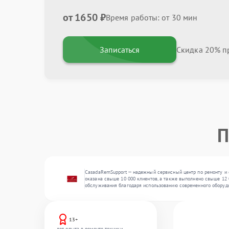
от 1650 ₽
Время работы: от 30 мин
Записаться
Скидка 20% пр
П
CasadaRemSupport — надежный сервисный центр по ремонту и 
оказана свыше 10 000 клиентов, а также выполнено свыше 12 0
обслуживания благодаря использованию современного оборуд
13+
лет опыта в ремонте техники