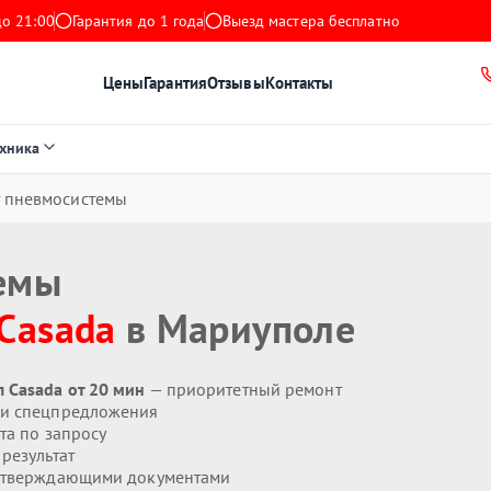
до 21:00
Гарантия до 1 года
Выезд мастера бесплатно
Цены
Гарантия
Отзывы
Контакты
ехника
 пневмосистемы
емы
Casada
в Мариуполе
 Casada от 20 мин
— приоритетный ремонт
 и спецпредложения
та по запросу
результат
дтверждающими документами