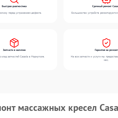
Быстрая диагностика
Срочный ремонт Casa
ичину перед устранением дефекта.
Большинство устройств ремонтируются 
Запчасти в наличии
Гарантия на ремонт
склад запчастей Casada в Мариуполе.
На все запчасти и услуги мы предостав
мес.
монт массажных кресел Cas