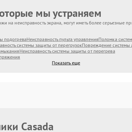
которые мы устраняем
жи на неисправность экрана, могут иметь более серьезные п
ы подогрева
Неисправность пульта управления
Поломка систе
авность системы защиты от перегрузок
Повреждение системы 
замыкания
Неисправность системы защиты от перегрева
апряжения
Показать еще
ники Casada