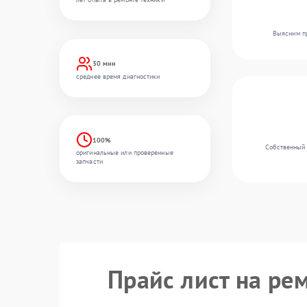
Выясним пр
30 мин
среднее время диагностики
100%
Собственный 
оригинальные или проверенные
запчасти
Прайс лист на ре