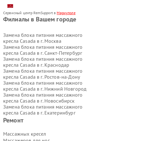
Сервисный центр RemSupport в
Мариуполе
Филиалы в Вашем городе
Замена блока питания массажного
кресла Casada в г.
Москва
Замена блока питания массажного
кресла Casada в г.
Санкт-Петербург
Замена блока питания массажного
кресла Casada в г.
Краснодар
Замена блока питания массажного
кресла Casada в г.
Ростов-на-Дону
Замена блока питания массажного
кресла Casada в г.
Нижний Новгород
Замена блока питания массажного
кресла Casada в г.
Новосибирск
Замена блока питания массажного
кресла Casada в г.
Екатеринбург
Замена блока питания массажного
Ремонт
кресла Casada в г.
Казань
Замена блока питания массажного
Массажных кресел
кресла Casada в г.
Воронеж
Массажеров для ног