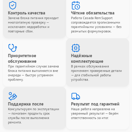
Контроль качества
Чёткие обязательства
Замена блока питания проходит
Работа Casada RemSupport
многоэтапную проверку —
сопровождается прописанными
исключаем недоработки и
гарантийными условиями — без
повторные сбои.
размытых формулировок.
Приоритетное
Надёжные
обслуживание
комплектующие
При гарантийном случае замена
В рамках обслуживания
блока питания выполняется вне
применяем проверенные детали
очереди — быстро устраняем
— для стабильной работы
проблему.
устройства.
Поддержка после
Результат под гарантией
Консультируем по эксплуатации
Наша работа направлена на
— помогаем продлить срок
уверенный результат — берём
службы после выполнения
ответственность за итог.
ремонта.