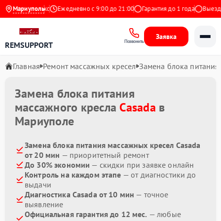
4.9 на Яндекс
Мариуполь
Ежедневно с 9:00 до 21:00
Гарантия до 1 года
Выезд ма
Заявка
Позвонить
REMSUPPORT
Главная
Ремонт массажных кресел
Замена блока питания
Замена блока питания
массажного кресла
Casada
в
Мариуполе
Замена блока питания массажных кресел Casada
от 20 мин
— приоритетный ремонт
До 30% экономии
— скидки при заявке онлайн
Контроль на каждом этапе
— от диагностики до
выдачи
Диагностика Casada от 10 мин
— точное
выявление
Официальная гарантия до 12 мес.
— любые