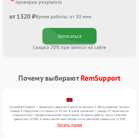
проверки результата
от 1320 ₽
Время работы: от 30 мин
Записаться
Скидка 20% при записи на сайте
Почему выбирают
RemSupport
CasadaRemSupport — надежный сервисный центр по ремонту и обслуживанию техники
Casada в Мариуполе со стажем от 10 лет. В штате компании — свыше 22 технических
специалистов с профессиональной подготовкой. За время работы число клиентов
превысило 10 000, а также выполнено общее число ремонтов превысило 12 000.
Ежемесячно в сервисный центр поступает свыше 300 единиц техники, включая , , . Мы
Читать далее
беремся за задачи любой сложности и гарантируем высокое качество обслуживания
благодаря квалификации мастеров.