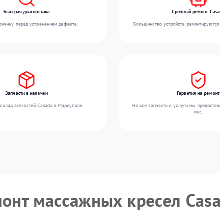
Быстрая диагностика
Срочный ремонт Casa
ичину перед устранением дефекта.
Большинство устройств ремонтируются 
Запчасти в наличии
Гарантия на ремонт
склад запчастей Casada в Мариуполе.
На все запчасти и услуги мы предостав
мес.
монт массажных кресел Cas