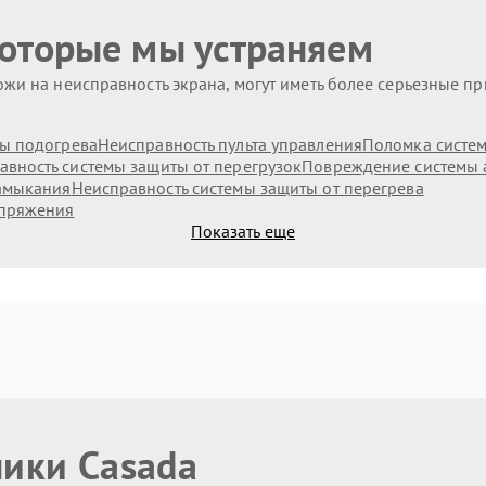
которые мы устраняем
жи на неисправность экрана, могут иметь более серьезные п
ы подогрева
Неисправность пульта управления
Поломка систе
авность системы защиты от перегрузок
Повреждение системы 
замыкания
Неисправность системы защиты от перегрева
апряжения
Показать еще
ники Casada