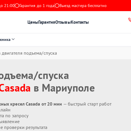
до 21:00
Гарантия до 1 года
Выезд мастера бесплатно
Цены
Гарантия
Отзывы
Контакты
ехника
 двигателя подъема/спуска
подъема/спуска
Casada
в Мариуполе
ных кресел Casada от 20 мин
— быстрый старт работ
нлайн
та по запросу
ыявление
 проверки результата