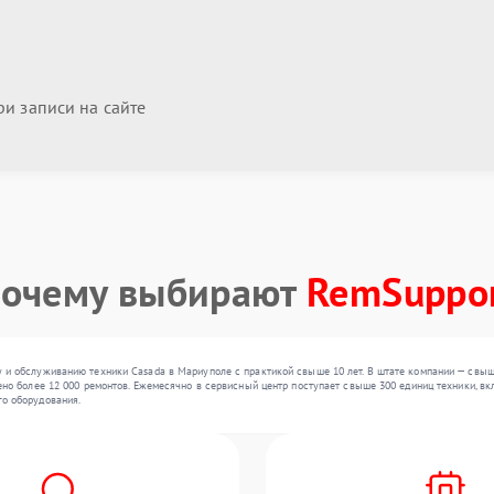
и записи на сайте
очему выбирают
RemSuppo
 и обслуживанию техники Casada в Мариуполе с практикой свыше 10 лет. В штате компании — свыш
но более 12 000 ремонтов. Ежемесячно в сервисный центр поступает свыше 300 единиц техники, вкл
о оборудования.