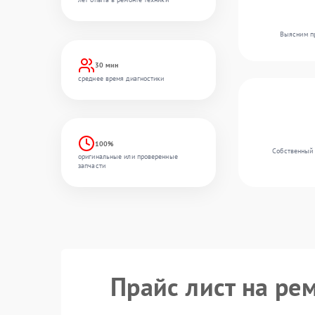
Выясним пр
30 мин
среднее время диагностики
100%
Собственный 
оригинальные или проверенные
запчасти
Прайс лист на ре