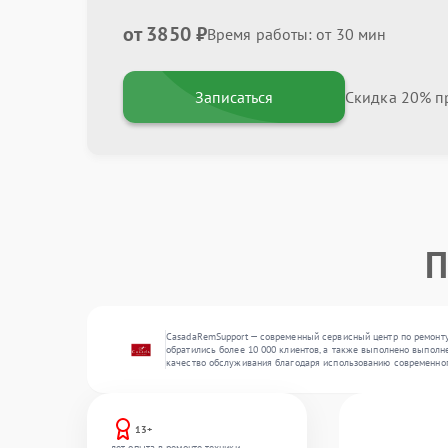
от 3850 ₽
Время работы: от 30 мин
Записаться
Скидка 20% пр
П
CasadaRemSupport — современный сервисный центр по ремонту
обратились более 10 000 клиентов, а также выполнено выполне
качество обслуживания благодаря использованию современног
13+
лет опыта в ремонте техники