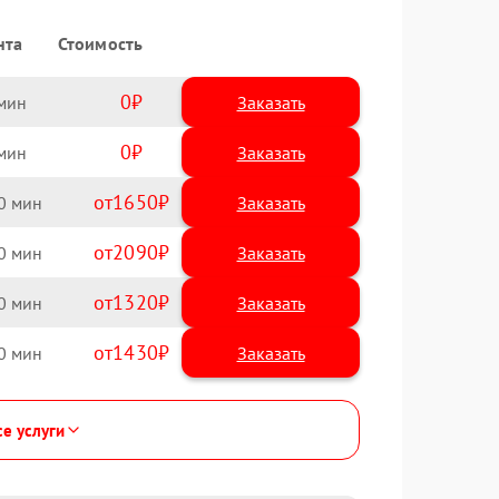
нта
Стоимость
0
Заказать
0
Заказать
1650
0
2090
0
1320
0
1430
0
се услуги