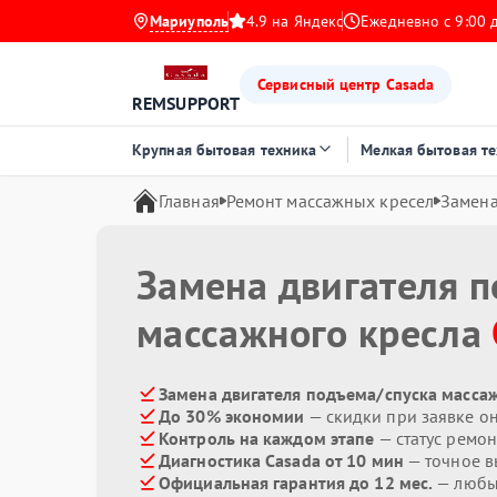
Мариуполь
4.9 на Яндекс
Ежедневно с 9:00 
Сервисный центр Casada
REMSUPPORT
Крупная бытовая техника
Мелкая бытовая т
Главная
Ремонт массажных кресел
Замена
Замена двигателя 
массажного кресла
Замена двигателя подъема/спуска массаж
До 30% экономии
— скидки при заявке о
Контроль на каждом этапе
— статус ремон
Диагностика Casada от 10 мин
— точное в
Официальная гарантия до 12 мес.
— любые