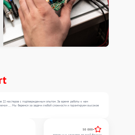
rt
е 22 мастеров с подтвержденным опытом. За время работы к нам
ючая , , . Мы беремся за задачи любой сложности и гарантируем высокое
50 000+
довольных клиентов по всей России