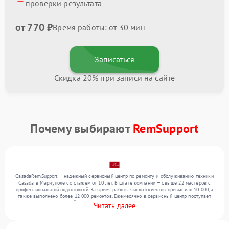
проверки результата
от 770 ₽
Время работы: от 30 мин
Записаться
Скидка 20% при записи на сайте
Почему выбирают
RemSupport
CasadaRemSupport — надежный сервисный центр по ремонту и обслуживанию техники
Casada в Мариуполе со стажем от 10 лет. В штате компании — свыше 22 мастеров с
профессиональной подготовкой. За время работы число клиентов превысило 10 000, а
также выполнено более 12 000 ремонтов. Ежемесячно в сервисный центр поступает
более 300 обращений, включая , , . Мы выполняем ремонт различного уровня
Читать далее
сложности и поддерживаем высокий стандарт качества благодаря квалификации
мастеров.