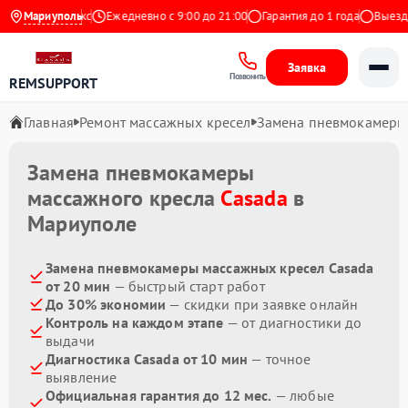
4.9 на Яндекс
Мариуполь
Ежедневно с 9:00 до 21:00
Гарантия до 1 года
Выезд ма
Заявка
Позвонить
REMSUPPORT
Главная
Ремонт массажных кресел
Замена пневмокамеры
Замена пневмокамеры
массажного кресла
Casada
в
Мариуполе
Замена пневмокамеры массажных кресел Casada
от 20 мин
— быстрый старт работ
До 30% экономии
— скидки при заявке онлайн
Контроль на каждом этапе
— от диагностики до
выдачи
Диагностика Casada от 10 мин
— точное
выявление
Официальная гарантия до 12 мес.
— любые