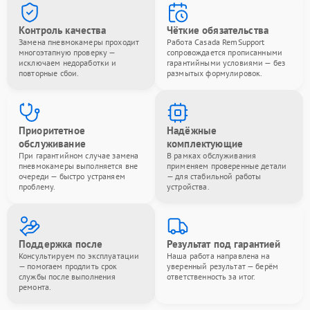
Контроль качества
Чёткие обязательства
Замена пневмокамеры проходит
Работа Casada RemSupport
многоэтапную проверку —
сопровождается прописанными
исключаем недоработки и
гарантийными условиями — без
повторные сбои.
размытых формулировок.
Приоритетное
Надёжные
обслуживание
комплектующие
При гарантийном случае замена
В рамках обслуживания
пневмокамеры выполняется вне
применяем проверенные детали
очереди — быстро устраняем
— для стабильной работы
проблему.
устройства.
Поддержка после
Результат под гарантией
Консультируем по эксплуатации
Наша работа направлена на
— помогаем продлить срок
уверенный результат — берём
службы после выполнения
ответственность за итог.
ремонта.