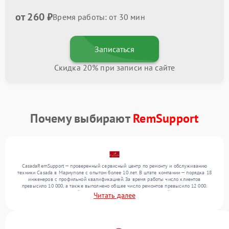
от 260 ₽
Время работы: от 30 мин
Записаться
Скидка 20% при записи на сайте
Почему выбирают
RemSupport
CasadaRemSupport — проверенный сервисный центр по ремонту и обслуживанию
техники Casada в Мариуполе с опытом более 10 лет. В штате компании — порядка 18
инженеров с профильной квалификацией. За время работы число клиентов
превысило 10 000, а также выполнено общее число ремонтов превысило 12 000.
Ежемесячно в сервисный центр поступает более 300 обращений, включая , , . Мы
Читать далее
беремся за задачи любой сложности и поддерживаем высокий стандарт качества
благодаря опыту команды.