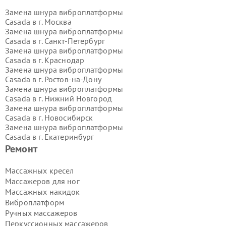
Замена шнура виброплатформы
Casada в г.
Москва
Замена шнура виброплатформы
Casada в г.
Санкт-Петербург
Замена шнура виброплатформы
Casada в г.
Краснодар
Замена шнура виброплатформы
Casada в г.
Ростов-на-Дону
Замена шнура виброплатформы
Casada в г.
Нижний Новгород
Замена шнура виброплатформы
Casada в г.
Новосибирск
Замена шнура виброплатформы
Casada в г.
Екатеринбург
Замена шнура виброплатформы
Ремонт
Casada в г.
Казань
Замена шнура виброплатформы
Массажных кресел
Casada в г.
Воронеж
Массажеров для ног
Замена шнура виброплатформы
Массажных накидок
Casada в г.
Волгоград
Виброплатформ
Замена шнура виброплатформы
Ручных массажеров
Casada в г.
Самара
Замена шнура виброплатформы
Перкуссионных массажеров