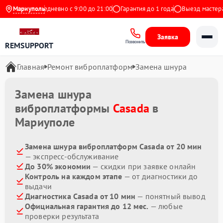
 Яндекс
Мариуполь
Ежедневно с 9:00 до 21:00
Гарантия до 1 года
Выезд мастера б
Заявка
Позвонить
REMSUPPORT
Главная
Ремонт виброплатформ
Замена шнура
Замена шнура
виброплатформы
Casada
в
Мариуполе
Замена шнура виброплатформ Casada от 20 мин
— экспресс-обслуживание
До 30% экономии
— скидки при заявке онлайн
Контроль на каждом этапе
— от диагностики до
выдачи
Диагностика Casada от 10 мин
— понятный вывод
Официальная гарантия до 12 мес.
— любые
проверки результата